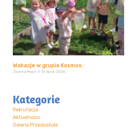
Wakacje w grupie Kosmos.
Joanna.Major
10 lipca, 2026
Kategorie
Rekrutacja
Aktualności
Galeria Przedszkole