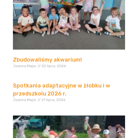
Zbudowaliśmy akwarium!
Joanna.Major
22 lipca, 2026
Spotkania adaptacyjne w żłobku i w
przedszkolu 2026 r.
Joanna.Major
21 lipca, 2026