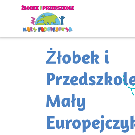
Żłobek i
Przedszkol
Mały
Europejczy