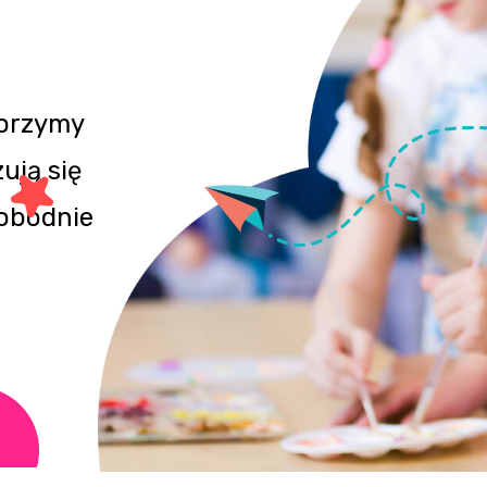
orzymy
ują się
wobodnie