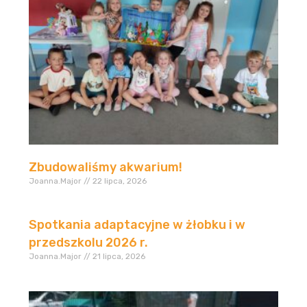
Zbudowaliśmy akwarium!
Joanna.Major
22 lipca, 2026
Spotkania adaptacyjne w żłobku i w
przedszkolu 2026 r.
Joanna.Major
21 lipca, 2026