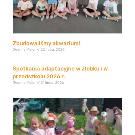
Zbudowaliśmy akwarium!
Joanna.Major
22 lipca, 2026
Spotkania adaptacyjne w żłobku i w
przedszkolu 2026 r.
Joanna.Major
21 lipca, 2026