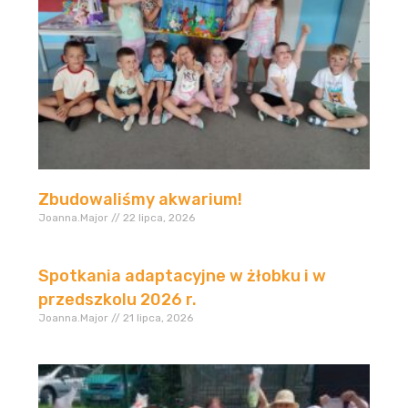
Zbudowaliśmy akwarium!
Joanna.Major
22 lipca, 2026
Spotkania adaptacyjne w żłobku i w
przedszkolu 2026 r.
Joanna.Major
21 lipca, 2026