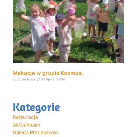
Wakacje w grupie Kosmos.
Joanna.Major
10 lipca, 2026
Kategorie
Rekrutacja
Aktualności
Galeria Przedszkole