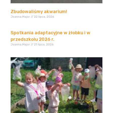
Zbudowaliśmy akwarium!
Joanna.Major
22 lipca, 2026
Spotkania adaptacyjne w żłobku i w
przedszkolu 2026 r.
Joanna.Major
21 lipca, 2026