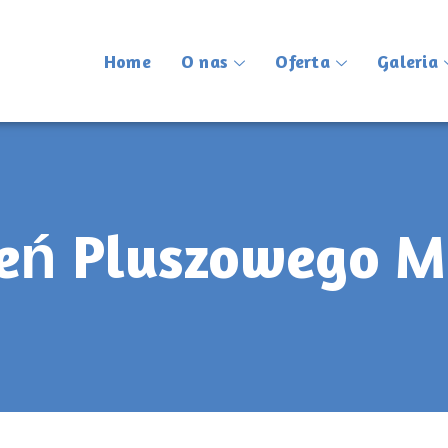
Home
O nas
Oferta
Galeria
eń Pluszowego M