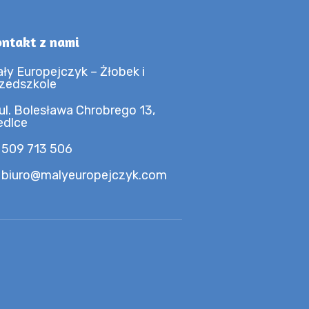
ntakt z nami
ły Europejczyk – Żłobek i
zedszkole
ul. Bolesława Chrobrego 13,
edlce
 509 713 506
 biuro@malyeuropejczyk.com