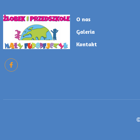
O nas
Galeria
Kontakt
©