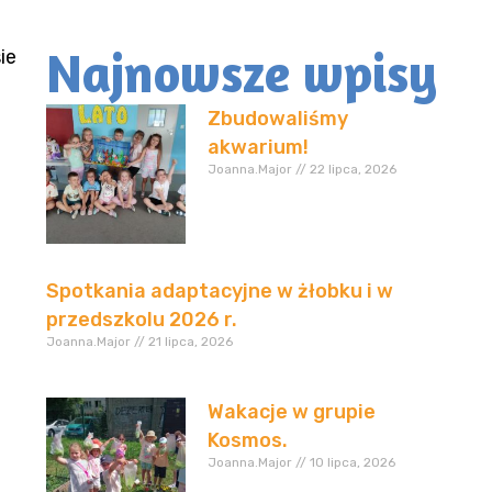
Najnowsze wpisy
ie
Zbudowaliśmy
akwarium!
Joanna.Major
22 lipca, 2026
Spotkania adaptacyjne w żłobku i w
przedszkolu 2026 r.
Joanna.Major
21 lipca, 2026
Wakacje w grupie
Kosmos.
Joanna.Major
10 lipca, 2026