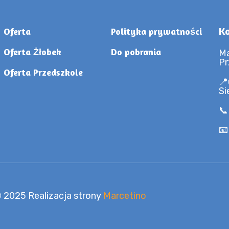
Ko
Oferta
Polityka prywatności
Oferta Żłobek
Do pobrania
Ma
Pr
Oferta Przedszkole
📍
Si
📞
📧
 2025 Realizacja strony
Marcetino