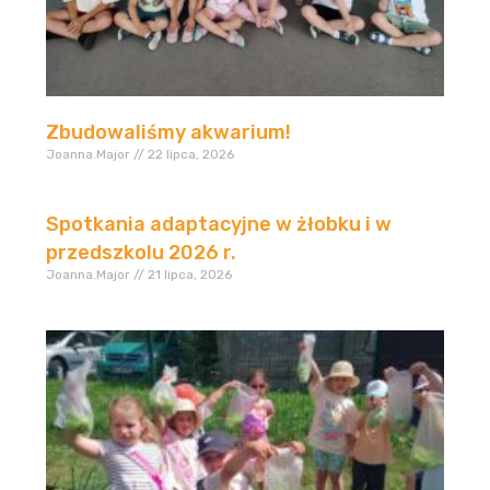
Zbudowaliśmy akwarium!
Joanna.Major
22 lipca, 2026
Spotkania adaptacyjne w żłobku i w
przedszkolu 2026 r.
Joanna.Major
21 lipca, 2026