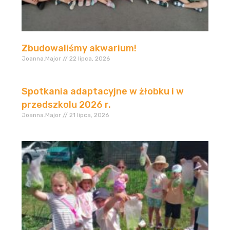
Zbudowaliśmy akwarium!
Joanna.Major
22 lipca, 2026
Spotkania adaptacyjne w żłobku i w
przedszkolu 2026 r.
Joanna.Major
21 lipca, 2026