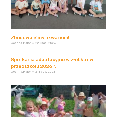
Zbudowaliśmy akwarium!
Joanna.Major
22 lipca, 2026
Spotkania adaptacyjne w żłobku i w
przedszkolu 2026 r.
Joanna.Major
21 lipca, 2026