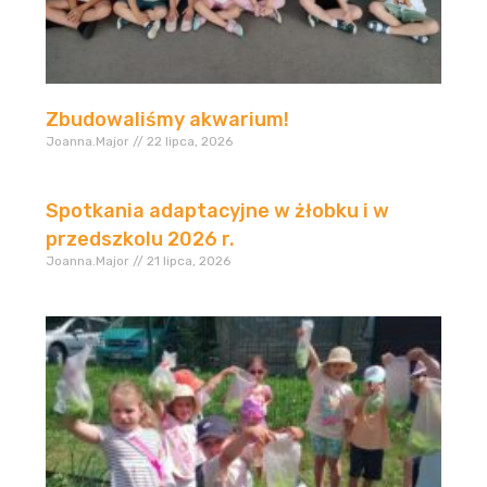
Zbudowaliśmy akwarium!
Joanna.Major
22 lipca, 2026
Spotkania adaptacyjne w żłobku i w
przedszkolu 2026 r.
Joanna.Major
21 lipca, 2026