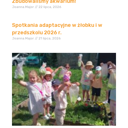
Zbudowaliśmy akwarium!
Joanna.Major
22 lipca, 2026
Spotkania adaptacyjne w żłobku i w
przedszkolu 2026 r.
Joanna.Major
21 lipca, 2026