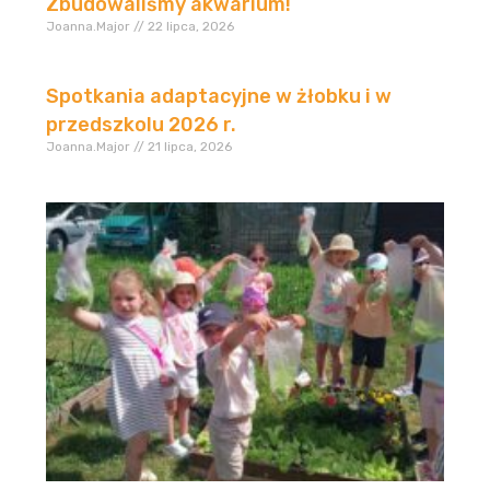
Zbudowaliśmy akwarium!
Joanna.Major
22 lipca, 2026
Spotkania adaptacyjne w żłobku i w
przedszkolu 2026 r.
Joanna.Major
21 lipca, 2026