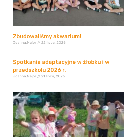
Zbudowaliśmy akwarium!
Joanna.Major
22 lipca, 2026
Spotkania adaptacyjne w żłobku i w
przedszkolu 2026 r.
Joanna.Major
21 lipca, 2026