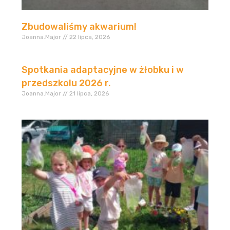
Zbudowaliśmy akwarium!
Joanna.Major
22 lipca, 2026
Spotkania adaptacyjne w żłobku i w
przedszkolu 2026 r.
Joanna.Major
21 lipca, 2026