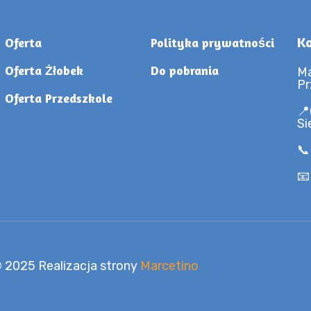
Ko
Oferta
Polityka prywatności
Oferta Żłobek
Do pobrania
Ma
Pr
Oferta Przedszkole
📍
Si
📞
📧
 2025 Realizacja strony
Marcetino