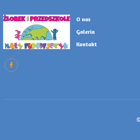
O nas
Galeria
Kontakt
©