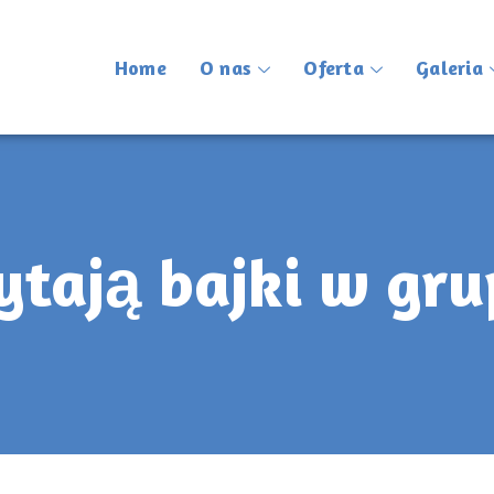
Home
O nas
Oferta
Galeria
ytają bajki w gr