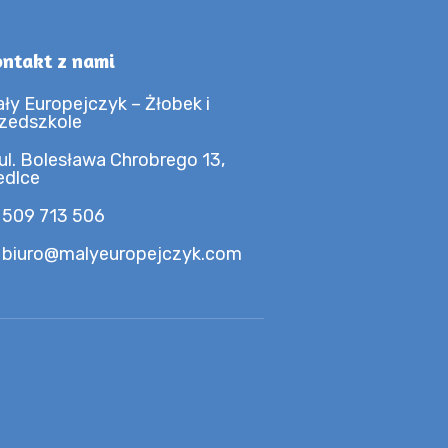
ntakt z nami
ły Europejczyk – Żłobek i
zedszkole
ul. Bolesława Chrobrego 13,
edlce
 509 713 506
 biuro@malyeuropejczyk.com