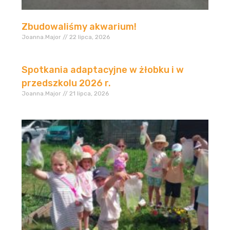
Zbudowaliśmy akwarium!
Joanna.Major
22 lipca, 2026
Spotkania adaptacyjne w żłobku i w
przedszkolu 2026 r.
Joanna.Major
21 lipca, 2026