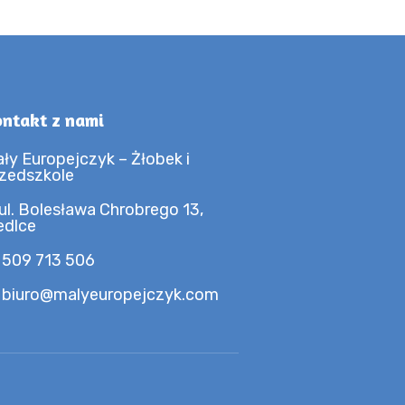
ntakt z nami
ły Europejczyk – Żłobek i
zedszkole
ul. Bolesława Chrobrego 13,
edlce
 509 713 506
 biuro@malyeuropejczyk.com