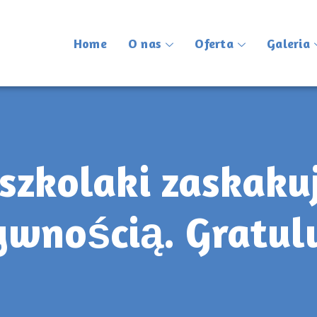
Home
O nas
Oferta
Galeria
szkolaki zaskaku
ywnością. Gratul