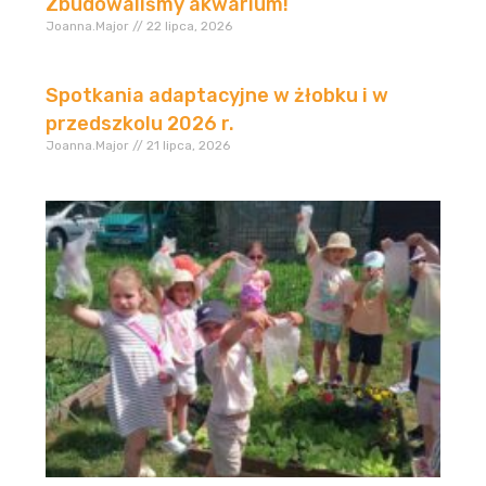
Zbudowaliśmy akwarium!
Joanna.Major
22 lipca, 2026
Spotkania adaptacyjne w żłobku i w
przedszkolu 2026 r.
Joanna.Major
21 lipca, 2026