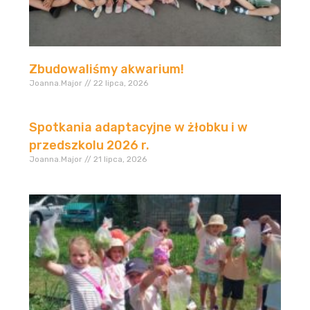
Zbudowaliśmy akwarium!
Joanna.Major
22 lipca, 2026
Spotkania adaptacyjne w żłobku i w
przedszkolu 2026 r.
Joanna.Major
21 lipca, 2026