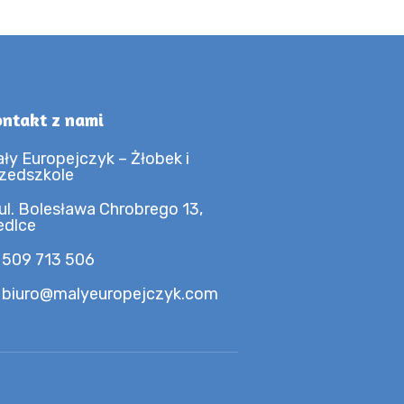
ntakt z nami
ły Europejczyk – Żłobek i
zedszkole
ul. Bolesława Chrobrego 13,
edlce
 509 713 506
 biuro@malyeuropejczyk.com