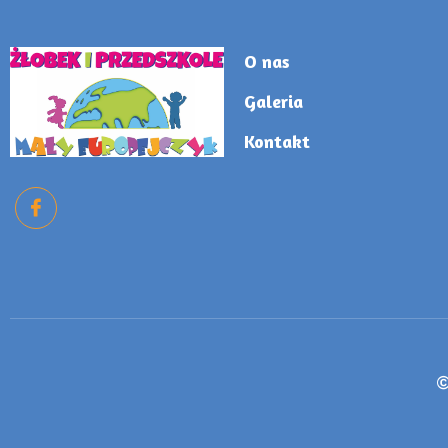
O nas
Galeria
Kontakt
©