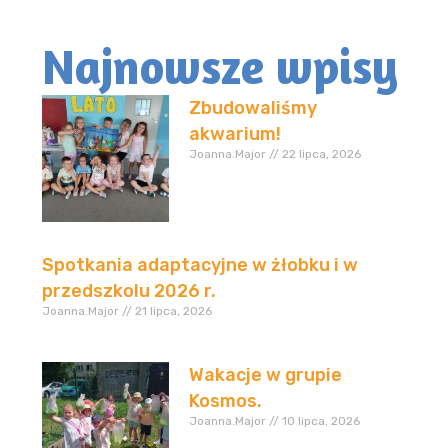
Najnowsze wpisy
Zbudowaliśmy
akwarium!
Joanna.Major
22 lipca, 2026
Spotkania adaptacyjne w żłobku i w
przedszkolu 2026 r.
Joanna.Major
21 lipca, 2026
Wakacje w grupie
Kosmos.
Joanna.Major
10 lipca, 2026