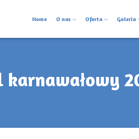
Home
O nas
Oferta
Galeria
l karnawałowy 2