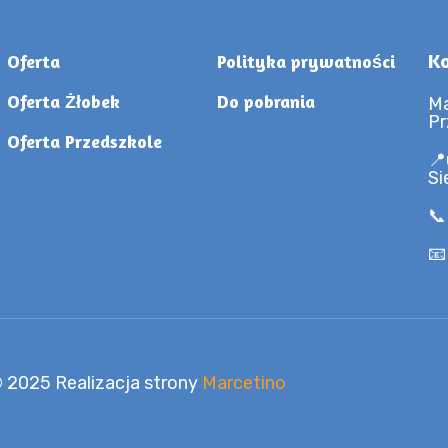
Ko
Oferta
Polityka prywatności
Oferta Żłobek
Do pobrania
Ma
Pr
Oferta Przedszkole
📍
Si
📞
📧
 2025 Realizacja strony
Marcetino