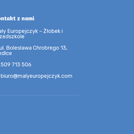
ntakt z nami
ły Europejczyk – Żłobek i
zedszkole
ul. Bolesława Chrobrego 13,
edlce
 509 713 506
 biuro@malyeuropejczyk.com