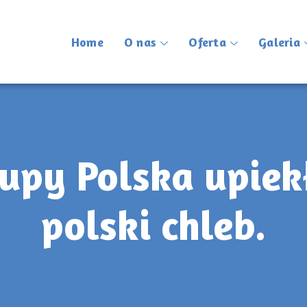
Home
O nas
Oferta
Galeria
rupy Polska upie
polski chleb.