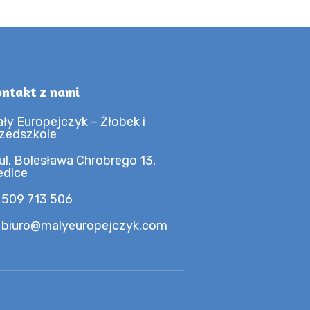
ntakt z nami
ły Europejczyk – Żłobek i
zedszkole
ul. Bolesława Chrobrego 13,
edlce
 509 713 506
 biuro@malyeuropejczyk.com