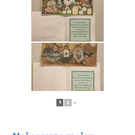
1
2
►