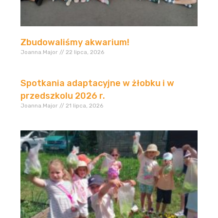
Zbudowaliśmy akwarium!
Joanna.Major
22 lipca, 2026
Spotkania adaptacyjne w żłobku i w
przedszkolu 2026 r.
Joanna.Major
21 lipca, 2026