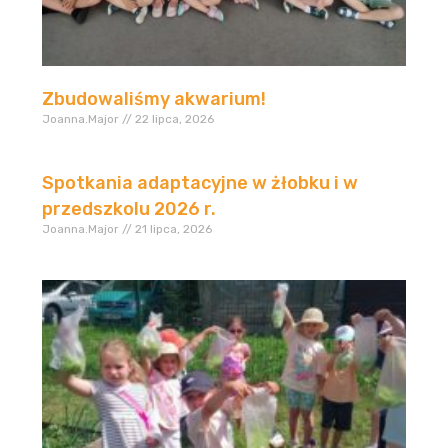
Zbudowaliśmy akwarium!
Joanna.Major
22 lipca, 2026
Spotkania adaptacyjne w żłobku i w
przedszkolu 2026 r.
Joanna.Major
21 lipca, 2026