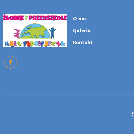
O nas
Galeria
Kontakt
©