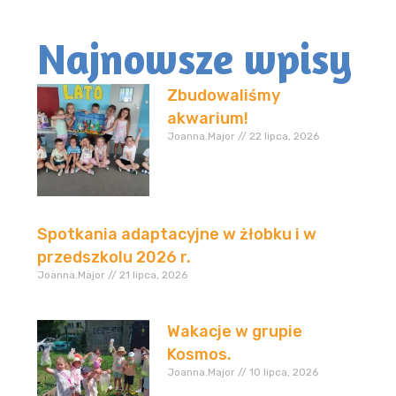
Najnowsze wpisy
Zbudowaliśmy
akwarium!
Joanna.Major
22 lipca, 2026
Spotkania adaptacyjne w żłobku i w
przedszkolu 2026 r.
Joanna.Major
21 lipca, 2026
Wakacje w grupie
Kosmos.
Joanna.Major
10 lipca, 2026