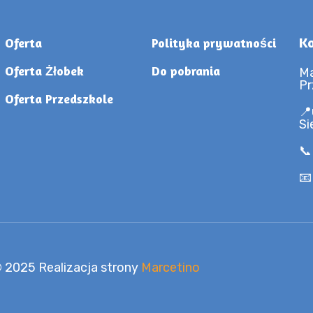
Ko
Oferta
Polityka prywatności
Oferta Żłobek
Do pobrania
Ma
Pr
Oferta Przedszkole
📍
Si
📞
📧
 2025 Realizacja strony
Marcetino