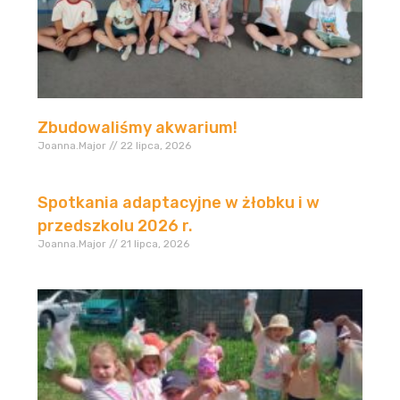
Zbudowaliśmy akwarium!
Joanna.Major
22 lipca, 2026
Spotkania adaptacyjne w żłobku i w
przedszkolu 2026 r.
Joanna.Major
21 lipca, 2026