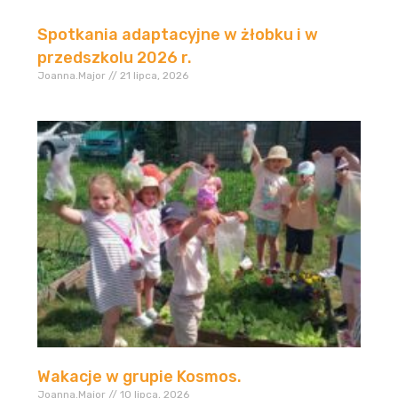
Spotkania adaptacyjne w żłobku i w
przedszkolu 2026 r.
Joanna.Major
21 lipca, 2026
Wakacje w grupie Kosmos.
Joanna.Major
10 lipca, 2026