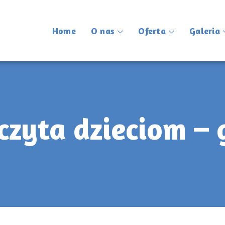
Home
O nas
Oferta
Galeria
czyta dzieciom – 