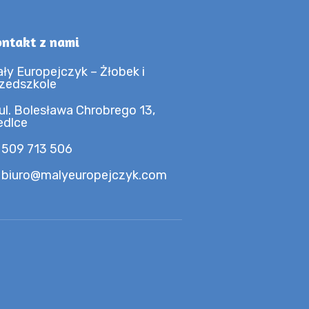
ntakt z nami
ły Europejczyk – Żłobek i
zedszkole
ul. Bolesława Chrobrego 13,
edlce
 509 713 506
 biuro@malyeuropejczyk.com