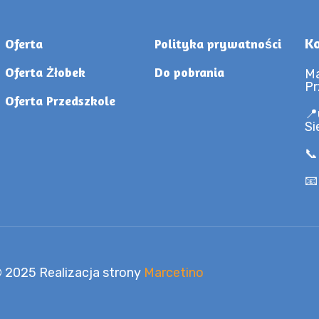
Ko
Oferta
Polityka prywatności
Oferta Żłobek
Do pobrania
Ma
Pr
Oferta Przedszkole
📍
Si
📞
📧
 2025 Realizacja strony
Marcetino