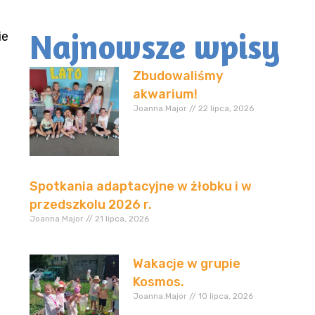
Najnowsze wpisy
ie
Zbudowaliśmy
akwarium!
Joanna.Major
22 lipca, 2026
Spotkania adaptacyjne w żłobku i w
przedszkolu 2026 r.
Joanna.Major
21 lipca, 2026
Wakacje w grupie
Kosmos.
Joanna.Major
10 lipca, 2026