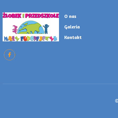
O nas
Galeria
Kontakt
©