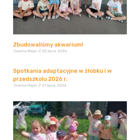
Zbudowaliśmy akwarium!
Joanna.Major
22 lipca, 2026
Spotkania adaptacyjne w żłobku i w
przedszkolu 2026 r.
Joanna.Major
21 lipca, 2026