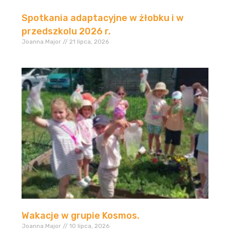
Spotkania adaptacyjne w żłobku i w
przedszkolu 2026 r.
Joanna.Major
21 lipca, 2026
Wakacje w grupie Kosmos.
Joanna.Major
10 lipca, 2026