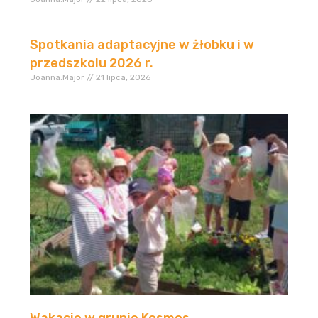
Spotkania adaptacyjne w żłobku i w
przedszkolu 2026 r.
Joanna.Major
21 lipca, 2026
Wakacje w grupie Kosmos.