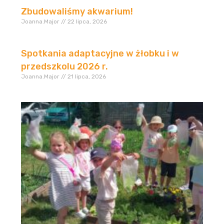
Zbudowaliśmy akwarium!
Joanna.Major
22 lipca, 2026
Spotkania adaptacyjne w żłobku i w
przedszkolu 2026 r.
Joanna.Major
21 lipca, 2026