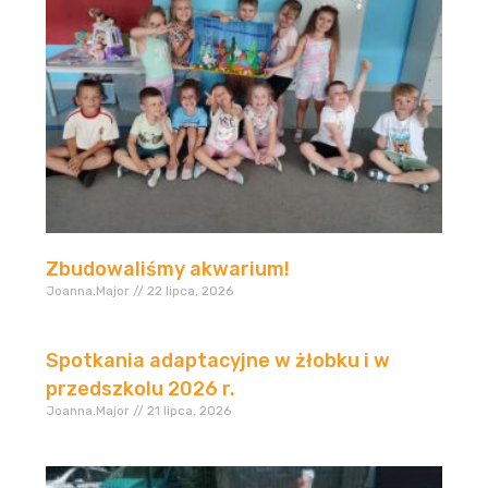
Zbudowaliśmy akwarium!
Joanna.Major
22 lipca, 2026
Spotkania adaptacyjne w żłobku i w
przedszkolu 2026 r.
Joanna.Major
21 lipca, 2026