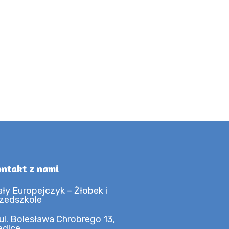
ntakt z nami
ły Europejczyk – Żłobek i
zedszkole
ul. Bolesława Chrobrego 13,
edlce