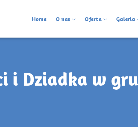
Home
O nas
Oferta
Galeria
i i Dziadka w gr