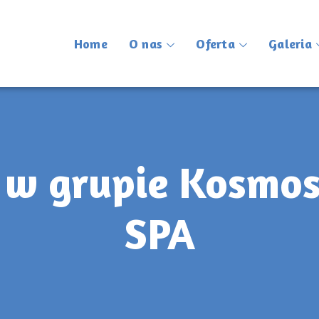
Home
O nas
Oferta
Galeria
 w grupie Kosmos
SPA