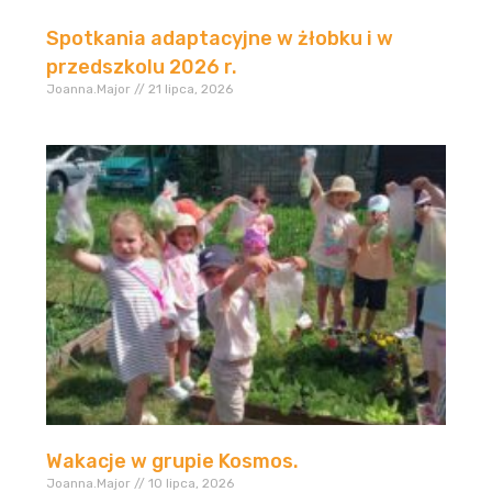
Spotkania adaptacyjne w żłobku i w
przedszkolu 2026 r.
Joanna.Major
21 lipca, 2026
Wakacje w grupie Kosmos.
Joanna.Major
10 lipca, 2026