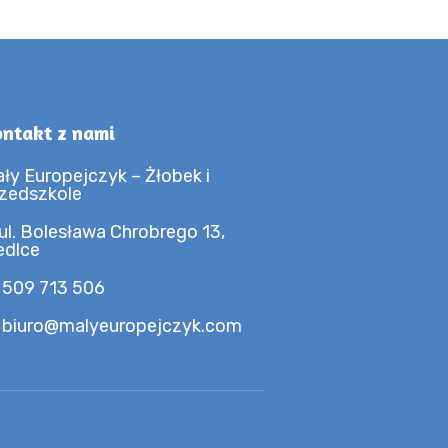
ntakt z nami
ły Europejczyk – Żłobek i
zedszkole
ul. Bolesława Chrobrego 13,
edlce
 509 713 506
 biuro@malyeuropejczyk.com