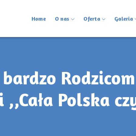
Home
O nas
Oferta
Galeria
 bardzo Rodzicom
i ,,Cała Polska cz