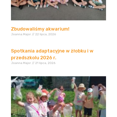
Zbudowaliśmy akwarium!
Joanna.Major
22 lipca, 2026
Spotkania adaptacyjne w żłobku i w
przedszkolu 2026 r.
Joanna.Major
21 lipca, 2026