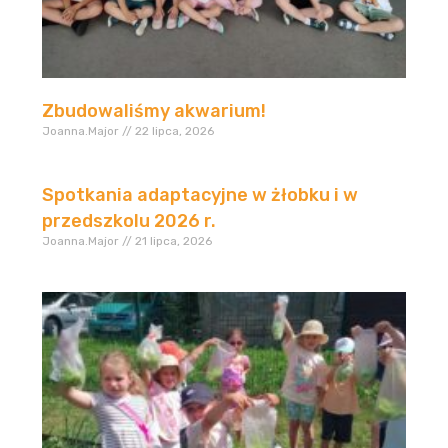
Zbudowaliśmy akwarium!
Joanna.Major
22 lipca, 2026
Spotkania adaptacyjne w żłobku i w
przedszkolu 2026 r.
Joanna.Major
21 lipca, 2026