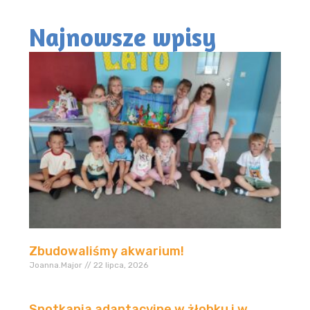
Najnowsze wpisy
Zbudowaliśmy akwarium!
Joanna.Major
22 lipca, 2026
Spotkania adaptacyjne w żłobku i w