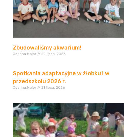
Zbudowaliśmy akwarium!
Joanna.Major
22 lipca, 2026
Spotkania adaptacyjne w żłobku i w
przedszkolu 2026 r.
Joanna.Major
21 lipca, 2026