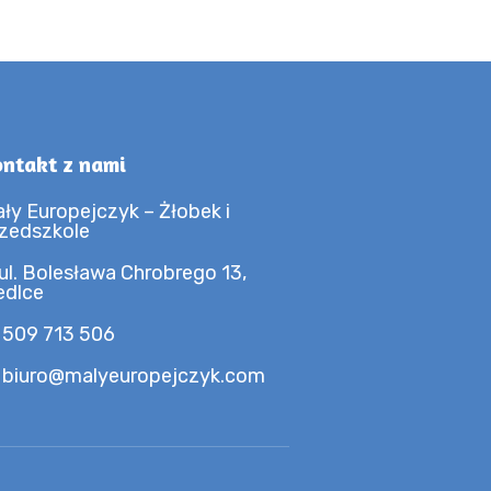
ntakt z nami
ły Europejczyk – Żłobek i
zedszkole
ul. Bolesława Chrobrego 13,
edlce
 509 713 506
 biuro@malyeuropejczyk.com